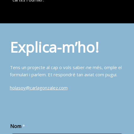
Explica-m’ho!
Tens un projecte al cap o vols saber-ne més, omple el
formulari i parlem. Et respondré tan aviat com pugui.
holasoy@carlagonzalez.com
Nom
*