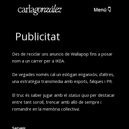
Skip
to
content
Publicitat
Des de reciclar uns anuncis de Wallapop fins a posar
nom a un carrer per a IKEA.
De vegades només cal un eslògan enganxós; d’altres,
una estratègia transmedia amb espots, falques i PR.
El truc és saber jugar amb el
status quo
per destacar
entre tant soroll, trencar amb allò de sempre i
romandre en la memòria col·lectiva.
Serveis